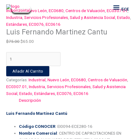
Ir
Luis
El
El
El
El
El
El
El
El
El
El
ECE
ECE
¡Oferta!
¡Oferta!
¡Oferta!
¡Oferta!
¡Oferta!
¡Oferta!
¡Oferta!
¡Oferta!
¡Oferta!
al
Fernando
precio
precio
precio
precio
precio
precio
precio
precio
precio
precio
Industrial
,
Nuevo León
,
EC0680
,
Centros de Valuación
,
EC0307.01
,
contenido
Martinez
original
original
original
original
original
actual
actual
actual
actual
actual
Industria
,
Servicios Profesionales
,
Salud y Asistencia Social
,
Estado
,
Cantu
era:
era:
era:
era:
era:
es:
es:
es:
es:
es:
Estándares
,
EC0076
,
EC0616
Luis Fernando Martinez Cantu
cantidad
$75.00.
$75.00.
$75.00.
$75.00.
$75.00.
$65.00.
$65.00.
$65.00.
$65.00.
$65.00.
$
75.00
$
65.00
Añadir Al Carrito
Categorías:
Industrial
,
Nuevo León
,
EC0680
,
Centros de Valuación
,
EC0307.01
,
Industria
,
Servicios Profesionales
,
Salud y Asistencia
Social
,
Estado
,
Estándares
,
EC0076
,
EC0616
Descripción
Luis Fernando Martínez Cantú
Código CONOCER
: EI0094-ECE280-16
Nombre Comercial
: CENTRO DE CAPACITACIONES EN