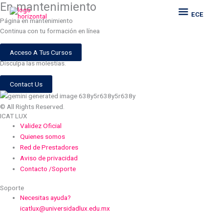
En mantenimiento
Ir
ECE
ECE
al
Página en mantenimiento
contenido
Continua con tu formación en línea
Acceso A Tus Cursos
Disculpa las molestias.
Contact Us
© All Rights Reserved.
ICAT LUX
Validez Oficial
Quienes somos
Red de Prestadores
Aviso de privacidad
Contacto /Soporte
Soporte
Necesitas ayuda?
icatlux@universidadlux.edu.mx