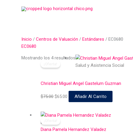
Ir
al
contenido
Inicio
/
Centros de Valuación
/
Estándares
/ EC0680
EC0680
El
El
Mostrando los 4 resultados
¡Oferta!
precio
precio
Salud y Asistencia Social
original
actual
era:
es:
Christian Miguel Angel Gastelum Guzman
$75.00.
$65.00.
$
75.00
$
65.00
Añadir Al Carrito
El
El
¡Oferta!
precio
precio
EC0680
original
actual
Diana Pamela Hernandez Valadez