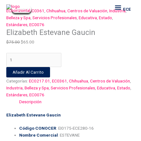
Ir
Elizabeth
El
El
El
El
El
El
El
El
El
El
ECE
ECE
¡Oferta!
¡Oferta!
¡Oferta!
¡Oferta!
¡Oferta!
¡Oferta!
¡Oferta!
¡Oferta!
¡Oferta!
al
Estevane
precio
precio
precio
precio
precio
precio
precio
precio
precio
precio
EC0217.01
,
EC0361
,
Chihuahua
,
Centros de Valuación
,
Industria
,
contenido
Gaucin
original
original
original
original
original
actual
actual
actual
actual
actual
Belleza y Spa
,
Servicios Profesionales
,
Educativa
,
Estado
,
cantidad
era:
era:
era:
era:
era:
es:
es:
es:
es:
es:
Estándares
,
EC0076
Elizabeth Estevane Gaucin
$75.00.
$75.00.
$75.00.
$75.00.
$75.00.
$65.00.
$65.00.
$65.00.
$65.00.
$65.00.
$
75.00
$
65.00
Añadir Al Carrito
Categorías:
EC0217.01
,
EC0361
,
Chihuahua
,
Centros de Valuación
,
Industria
,
Belleza y Spa
,
Servicios Profesionales
,
Educativa
,
Estado
,
Estándares
,
EC0076
Descripción
Elizabeth Estevane Gaucin
Código CONOCER
: EI0175-ECE280-16
Nombre Comercial
: ESTEVANE