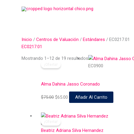
Ir
al
contenido
Inicio
/
Centros de Valuación
/
Estándares
/ EC0217.01
EC0217.01
El
El
Mostrando 1–12 de 19 resultados
¡Oferta!
precio
precio
EC0900
original
actual
era:
es:
Alma Dahina Jasso Coronado
$75.00.
$65.00.
$
75.00
$
65.00
Añadir Al Carrito
El
El
¡Oferta!
precio
precio
Educativa
original
actual
Beatriz Adriana Silva Hernandez