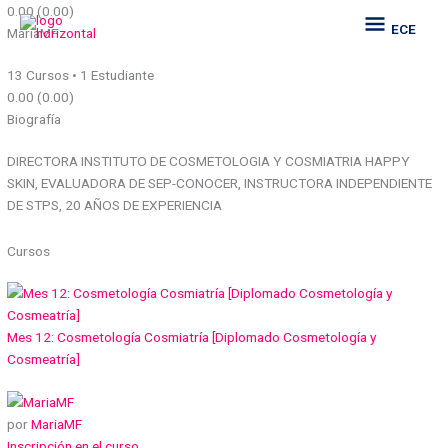
Ir
El
El
0.00
(0.00)
ECE
ECE
al
precio
precio
MariaMF
contenido
original
actual
13
Cursos
•
1
Estudiante
era:
es:
0.00
(0.00)
$9,999.00.
$499.00.
Biografía
DIRECTORA INSTITUTO DE COSMETOLOGIA Y COSMIATRIA HAPPY
SKIN, EVALUADORA DE SEP-CONOCER, INSTRUCTORA INDEPENDIENTE
DE STPS, 20 AÑOS DE EXPERIENCIA
Cursos
Mes 12: Cosmetología Cosmiatría [Diplomado Cosmetología y
Cosmeatría]
por
MariaMF
Inscripción en el curso