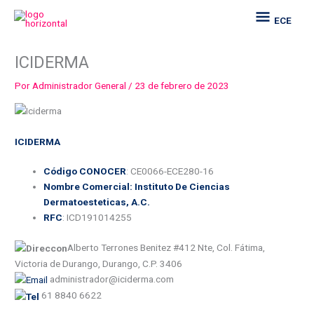
Ir
ECE
ECE
al
contenido
ICIDERMA
Por
Administrador General
/
23 de febrero de 2023
ICIDERMA
Código CONOCER
: CE0066-ECE280-16
Nombre Comercial: Instituto De Ciencias
Dermatoesteticas, A.C.
RFC
: ICD191014255
Alberto Terrones Benitez #412 Nte, Col. Fátima,
Victoria de Durango, Durango, C.P. 3406
administrador@iciderma.com
61 8840 6622