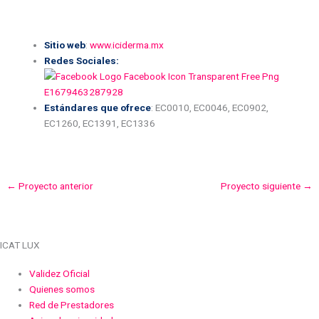
Sitio web
:
www.iciderma.mx
Redes Sociales:
Estándares que ofrece
: EC0010, EC0046, EC0902,
EC1260, EC1391, EC1336
←
Proyecto anterior
Proyecto siguiente
→
ICAT LUX
Validez Oficial
Quienes somos
Red de Prestadores