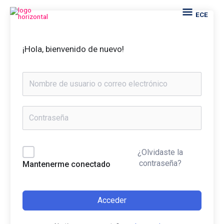
Ir
ECE
ECE
al
contenido
¡Hola, bienvenido de nuevo!
¿Olvidaste la
contraseña?
Mantenerme conectado
Acceder