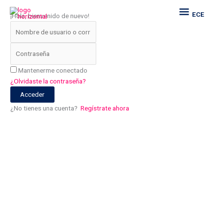
Ir
ECE
ECE
¡Hola, bienvenido de nuevo!
al
contenido
Mantenerme conectado
¿Olvidaste la contraseña?
Acceder
¿No tienes una cuenta?
Regístrate ahora