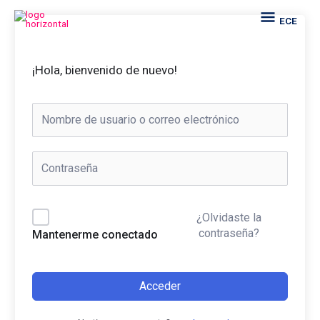
Ir
ECE
ECE
al
contenido
¡Hola, bienvenido de nuevo!
¿Olvidaste la
contraseña?
Mantenerme conectado
Acceder