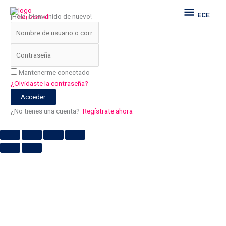
Ir
ECE
ECE
¡Hola, bienvenido de nuevo!
al
contenido
Mantenerme conectado
¿Olvidaste la contraseña?
Acceder
¿No tienes una cuenta?
Regístrate ahora