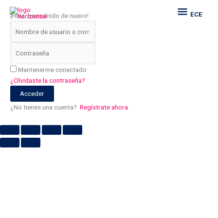
Ir
ECE
ECE
¡Hola, bienvenido de nuevo!
al
contenido
Mantenerme conectado
¿Olvidaste la contraseña?
Acceder
¿No tienes una cuenta?
Regístrate ahora