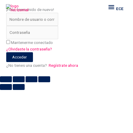
Ir
ECE
ECE
¡Hola, bienvenido de nuevo!
al
contenido
Mantenerme conectado
¿Olvidaste la contraseña?
Acceder
¿No tienes una cuenta?
Regístrate ahora