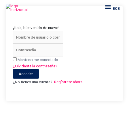
Ir
ECE
ECE
al
contenido
¡Hola, bienvenido de nuevo!
Mantenerme conectado
¿Olvidaste la contraseña?
Acceder
¿No tienes una cuenta?
Regístrate ahora