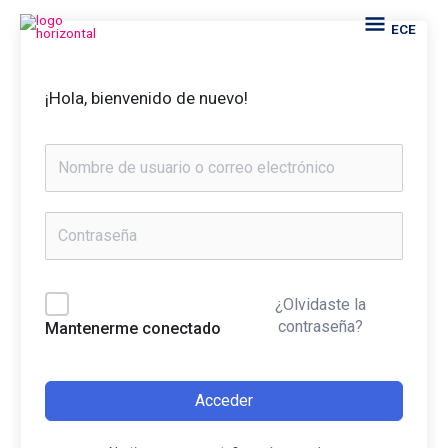
Ir
ECE
ECE
al
contenido
¡Hola, bienvenido de nuevo!
¿Olvidaste la
contraseña?
Mantenerme conectado
Acceder