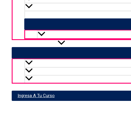
Capacitaciones alineadas a Estándares de Compet
Cursos en línea
Lista de cursos
Prestadores de Servicio
Centros de Evaluación
Buscador
Evaluadores Independientes
Contacto
Ingresa A Tu Curso