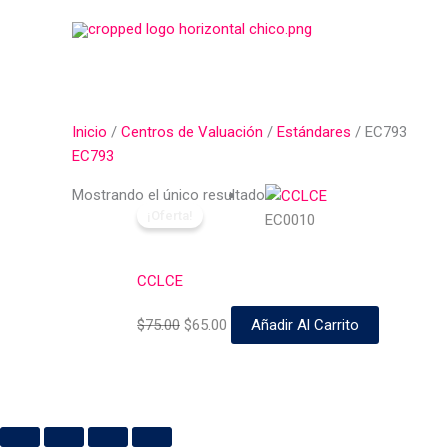
Ir
al
contenido
Inicio
/
Centros de Valuación
/
Estándares
/ EC793
EC793
El
El
Mostrando el único resultado
¡Oferta!
precio
precio
EC0010
original
actual
era:
es:
CCLCE
$75.00.
$65.00.
$
75.00
$
65.00
Añadir Al Carrito