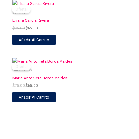
El
El
precio
precio
¡Oferta!
original
actual
EC1391
era:
es:
Liliana Garcia Rivera
$75.00.
$65.00.
$
75.00
$
65.00
Añadir Al Carrito
El
El
precio
precio
¡Oferta!
original
actual
Nuevo León
era:
es:
Maria Antonieta Borda Valdes
$75.00.
$65.00.
$
75.00
$
65.00
Añadir Al Carrito