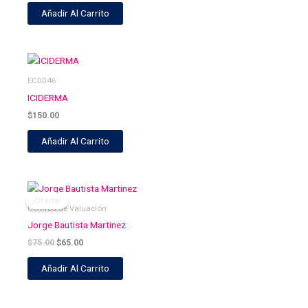
Añadir Al Carrito
EC0046
ICIDERMA
$
150.00
Añadir Al Carrito
El
El
precio
precio
¡Oferta!
original
actual
Centros de Valuación
era:
es:
Jorge Bautista Martinez
$75.00.
$65.00.
$
75.00
$
65.00
Añadir Al Carrito