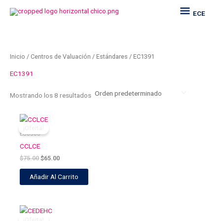
Ir
ECE
ECE
al
contenido
Inicio
/
Centros de Valuación
/
Estándares
/ EC1391
EC1391
Mostrando los 8 resultados
El
El
precio
precio
¡Oferta!
original
actual
EC0366
era:
es:
CCLCE
$75.00.
$65.00.
$
75.00
$
65.00
Añadir Al Carrito
El
El
precio
precio
¡Oferta!